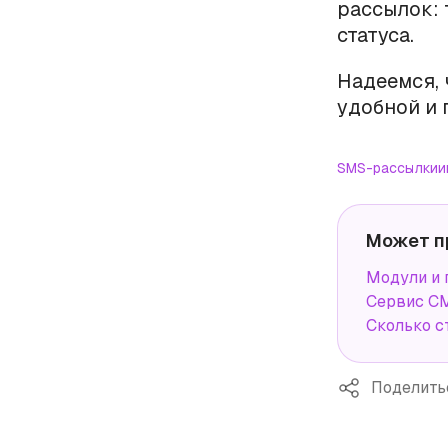
рассылок: 
статуса.
Надеемся, 
удобной и 
SMS-рассылки
и
Может п
Модули и 
Сервис СМ
Сколько с
Поделить