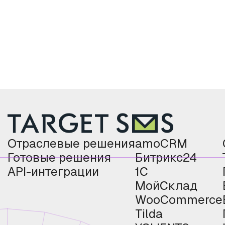
Отраслевые решения
amoCRM
Готовые решения
Битрикс24
API-интеграции
1С
МойСклад
WooCommerce
Tilda