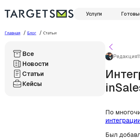
Услуги
Готовы
/
/
Главная
Блог
Статьи
Все
Редакция
1
Новости
Интег
Статьи
Кейсы
inSal
По многоч
интеграции
Был добавл