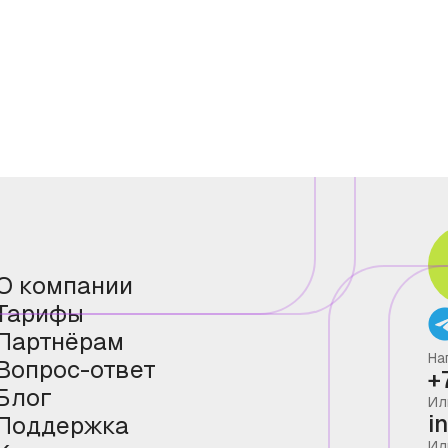
О компании
Тарифы
Партнёрам
На
Вопрос-ответ
+
Блог
Ил
i
Поддержка
Ил