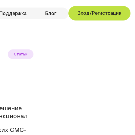
Вход/Регистрация
Поддержка
Блог
Статьи
решение
нкционал.
ских СМС-