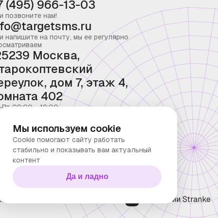
7 (495) 966-13-03
и позвоните нам!
nfo@targetsms.ru
и напишите на почту, мы ее регулярно
осматриваем
25239 Москва,
тарокоптевский
ереулок, дом 7, этаж 4,
омната 402
-Пт 09:00 - 19:00
Мы используем cookie
Cookie помогают сайту работать
стабильно и показывать вам актуальный
контент
Да и ладно
ка конфиденциальности
Технологии Stranke