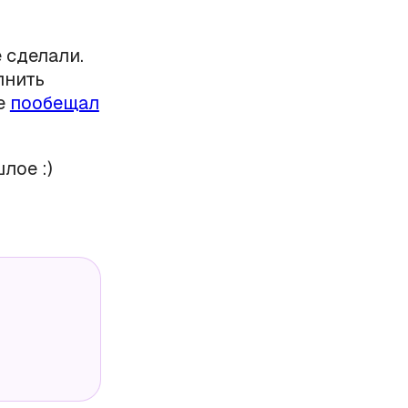
е сделали.
лнить
се
пообещал
лое :)