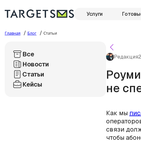
Услуги
Готовы
/
/
Главная
Блог
Статьи
Все
Редакция
2
Новости
Роуми
Статьи
Кейсы
не сп
Как мы
пис
операторов
связи долж
чтобы абон