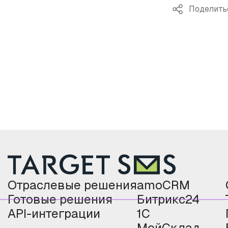
Поделить
Отраслевые решения
amoCRM
Готовые решения
Битрикс24
API-интеграции
1С
МойСклад