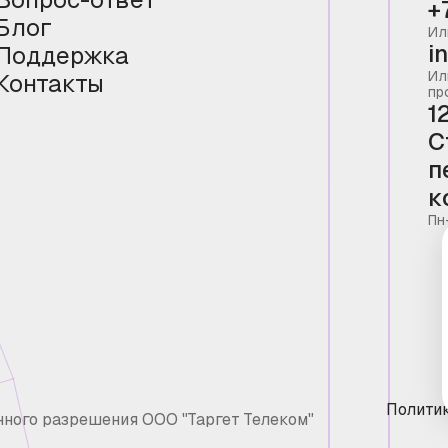
+
Блог
Ил
i
Поддержка
Ил
Контакты
пр
1
С
п
к
Пн
Полити
нного разрешения ООО "Таргет Телеком"