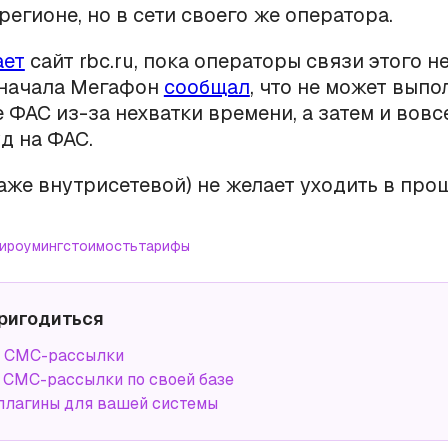
егионе, но в сети своего же оператора.
ает
сайт rbc.ru, пока операторы связи этого н
сначала Мегафон
сообщал
, что не может выпо
 ФАС из-за нехватки времени, а затем и вов
уд на ФАС.
аже внутрисетевой) не желает уходить в прош
и
роуминг
стоимость
тарифы
ригодиться
а СМС-рассылки
СМС-рассылки по своей базе
плагины для вашей системы