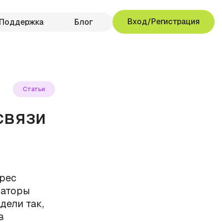
Вход/Регистрация
Поддержка
Блог
Статьи
связи
рес
раторы
дели так,
в