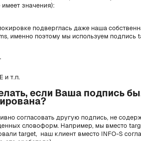
е имеет значения):
локировке подверглась даже наша собственн
sms, именно поэтому мы используем подпись ta
T
 и т.п.
делать, если Ваша подпись б
ирована?
ивно согласовать другую подпись, не соде
енных словоформ. Например, мы вместо targ
овали target, наш клиент вместо INFO-S согл