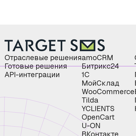
Отраслевые решения
amoCRM
Готовые решения
Битрикс24
API-интеграции
1С
МойСклад
WooCommerce
Tilda
YCLIENTS
OpenCart
U-ON
ВКонтакте