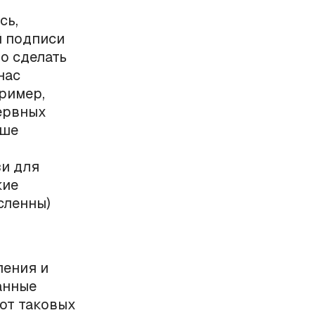
сь,
й подписи
о сделать
нас
пример,
ервных
ыше
зи для
кие
сленны)
ления и
анные
от таковых