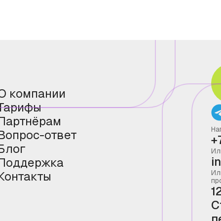
О компании
Тарифы
Партнёрам
На
Вопрос-ответ
+
Блог
Ил
i
Поддержка
Ил
Контакты
пр
1
С
п