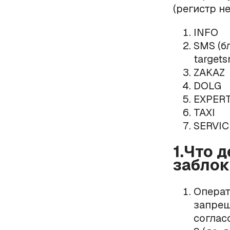
(регистр н
INFO
SMS (б
target
ZAKAZ
DOLG
EXPER
TAXI
SERVICE
1.Что 
заблок
Операт
запрещ
соглас