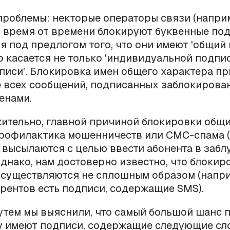
 проблемы: некторые операторы связи (напри
 время от времени блокируют буквенные по
я под предлогом того, что они имеют 'общий 
о касается не только 'индивидуальной подписи
писи'. Блокировка имен общего характера пр
е всех сообщений, подписанных заблокиров
енами.
ительно, главной причиной блокировки общ
профилактика мошенничеств или СМС-спама (
высылаются с целью ввести абонента в забл
однако, нам достоверно известно, что блокир
существляются не сплошным образом (напри
рентов есть подписи, содержащие SMS).
тем мы выяснили, что самый большой шанс 
у имеют подписи, содержащие следующие с