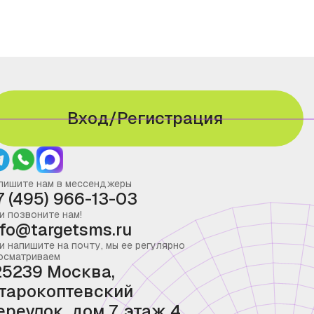
Вход/Регистрация
пишите нам в мессенджеры
7 (495) 966-13-03
и позвоните нам!
nfo@targetsms.ru
и напишите на почту, мы ее регулярно
осматриваем
25239 Москва,
тарокоптевский
ереулок, дом 7, этаж 4,