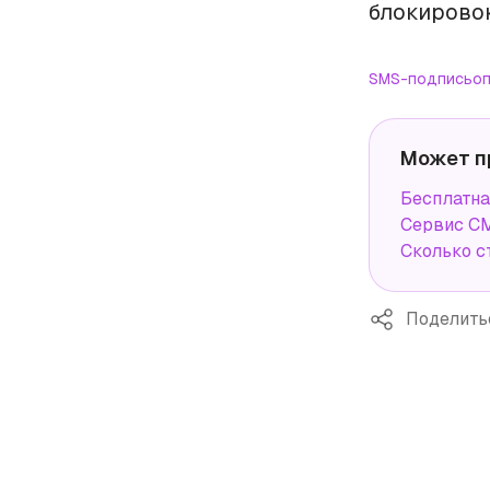
блокировок
SMS-подпись
оп
Может п
Бесплатна
Сервис СМ
Сколько с
Поделить