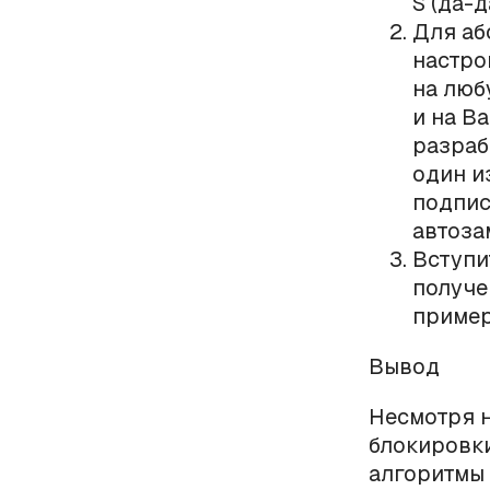
S (да-д
Для аб
настро
на люб
и на Ва
разраб
один и
подпис
автоза
Вступи
получе
пример
Вывод
Несмотря н
блокировки
алгоритмы 