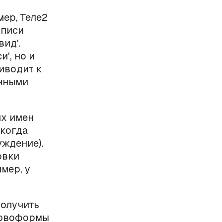
мер, Теле2
дписи
вид'.
', но и
иводит к
анными
их имен
когда
уждение).
овки
мер, у
получить
ловоформы