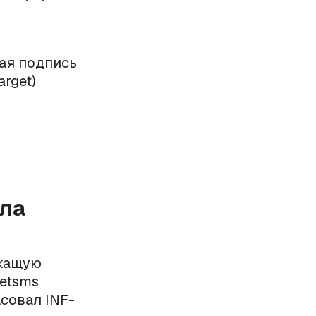
ая подпись
rget)
ыла
ржащую
etsms
асовал INF-