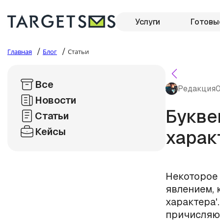
Услуги
Готовы
/
/
Главная
Блог
Статьи
Все
Редакция
0
Новости
Букве
Статьи
Кейсы
харак
Некоторое 
явлением, 
характера'
причисляют