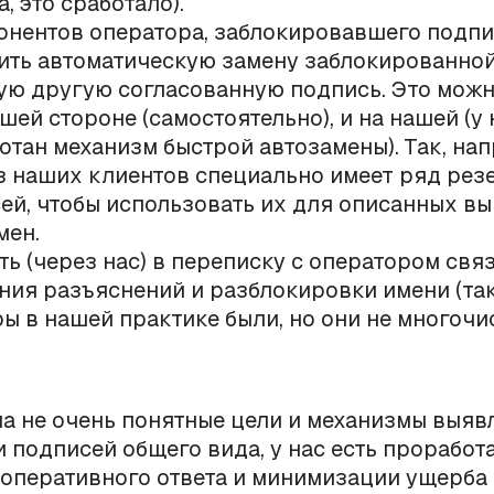
а, это сработало).
онентов оператора, заблокировавшего подпи
ить автоматическую замену заблокированно
ую другую согласованную подпись. Это можн
шей стороне (самостоятельно), и на нашей (у 
отан механизм быстрой автозамены). Так, на
з наших клиентов специально имеет ряд рез
ей, чтобы использовать их для описанных в
мен.
ть (через нас) в переписку с оператором свя
ния разъяснений и разблокировки имени (та
ы в нашей практике были, но они не многочи
а не очень понятные цели и механизмы выяв
 подписей общего вида, у нас есть проработ
оперативного ответа и минимизации ущерба 