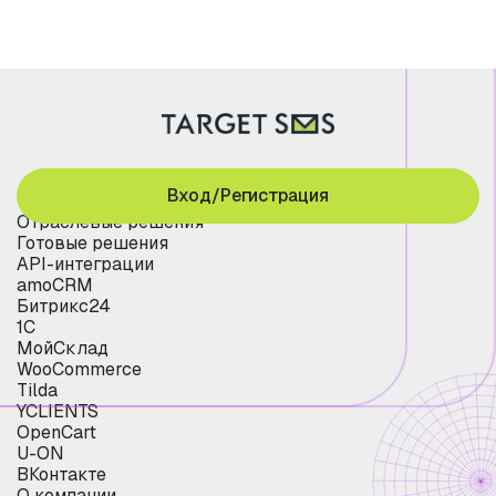
Вход/Регистрация
Отраслевые решения
Готовые решения
API-интеграции
amoCRM
Битрикс24
1С
МойСклад
WooCommerce
Tilda
YCLIENTS
OpenCart
U-ON
ВКонтакте
О компании