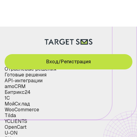
Вход/Регистрация
Отраслевые решения
Готовые решения
API-интеграции
amoCRM
Битрикс24
1С
МойСклад
WooCommerce
Tilda
YCLIENTS
OpenCart
U-ON