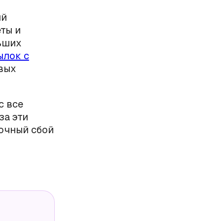
ый
еты и
льших
ылок с
овых
с все
за эти
очный сбой