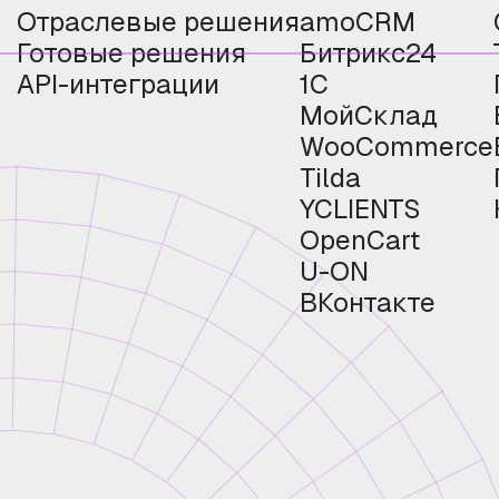
Отраслевые решения
amoCRM
Готовые решения
Битрикс24
API-интеграции
1С
МойСклад
WooCommerce
Tilda
YCLIENTS
OpenCart
U-ON
ВКонтакте