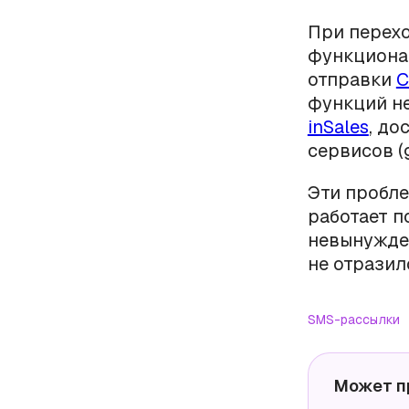
При перехо
функционал
отправки
С
функций не
inSales
, до
сервисов (g
Эти пробле
работает п
невынужден
не отразил
SMS-рассылки
Может п