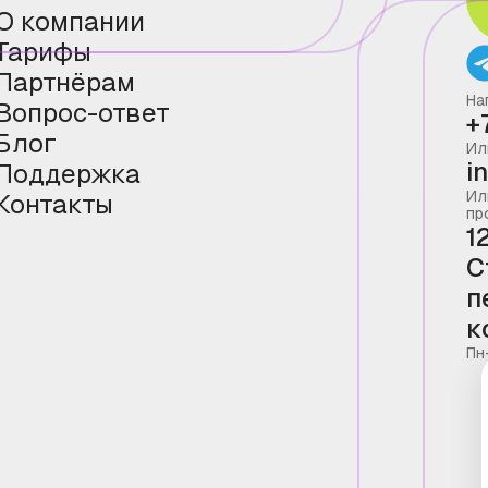
О компании
Тарифы
Партнёрам
На
Вопрос-ответ
+
Блог
Ил
i
Поддержка
Ил
Контакты
пр
1
С
п
к
Пн