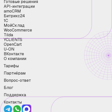
Готовые решения
API-интеграции
amoCRM
Битрикс24
1С
МойСклад
WooCommerce
Tilda
YCLIENTS
OpenCart
U-ON
ВКонтакте
О компании
Тарифы
Партнёрам
Вопрос-ответ
Блог
Поддержка
Контакты