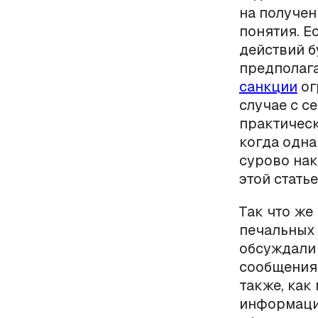
на получен
понятия. Е
действий б
предполага
санкции
ог
случае с с
практическ
когда одна
сурово нак
этой статье
Так что же
печальных
обсуждали 
сообщения 
также, как
информаци