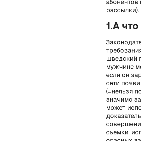
абонентов 
рассылки).
1.А что
Законодате
требования
шведский 
мужчине мо
если он за
сети появ
(=нельзя п
значимо за
может испо
доказатель
совершение
съемки, ис
опасных за