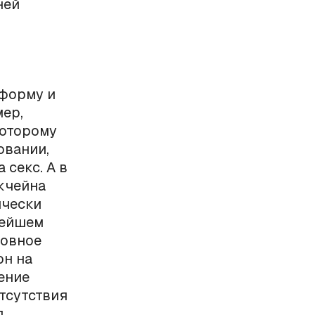
ней
 форму и
мер,
которому
овании,
 секс. А в
окчейна
ически
нейшем
ловное
он на
ение
тсутствия
.