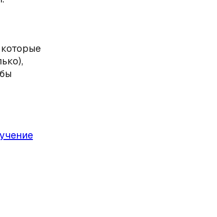
 которые
ько),
обы
лучение