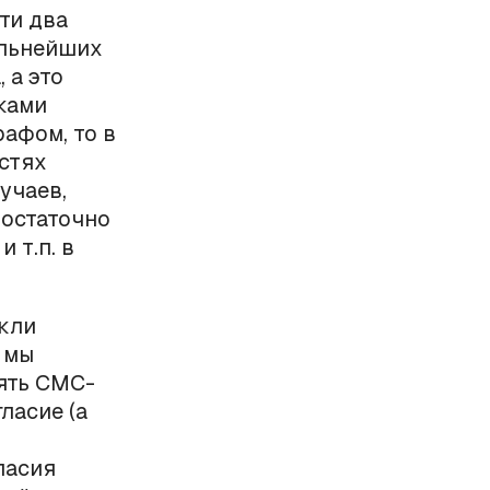
ти два
альнейших
 а это
ками
афом, то в
остях
учаев,
достаточно
 т.п. в
екли
 мы
ять СМС-
ласие (а
ласия