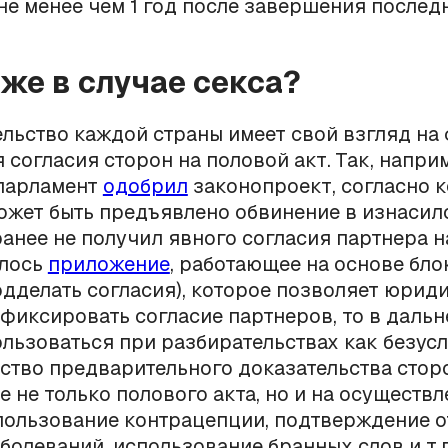
не менее чем 1 год после завершения послед
 же в случае секса?
льство каждой страны имеет свой взгляд на
 согласия сторон на половой акт. Так, напри
парламент
одобрил
законопроект, согласно 
жет быть предъявлено обвинение в изнасил
ранее не получил явного согласия партнера на
илось
приложение
, работающее на основе бл
одделать согласия), которое позволяет юрид
фиксировать согласие партнеров, то в даль
льзоваться при разбирательствах как безус
ство предварительного доказательства стор
 не только полового акта, но и на осуществл
пользование контрацепции, подтверждение о
болеваний, использование бранных слов и т.п