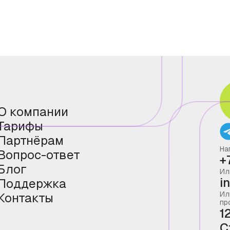
О компании
Тарифы
Партнёрам
На
Вопрос-ответ
+
Блог
Ил
i
Поддержка
Ил
Контакты
пр
1
С