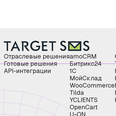
Отраслевые решения
amoCRM
Готовые решения
Битрикс24
API-интеграции
1С
МойСклад
WooCommerce
Tilda
YCLIENTS
OpenCart
U-ON