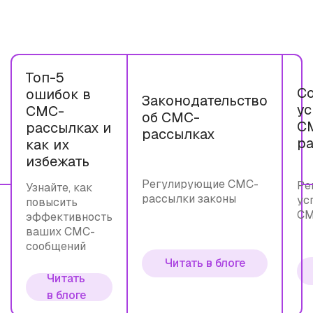
Топ-5
С
ошибок в
Законодательство
у
СМС-
об СМС-
С
рассылках и
рассылках
р
как их
избежать
Регулирующие СМС-
Ре
Узнайте, как
рассылки законы
ус
повысить
СМ
эффективность
ваших СМС-
сообщений
Читать в блоге
Читать
в блоге