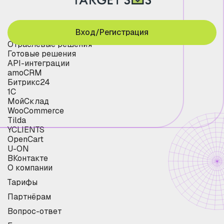
Вход/Регистрация
Отраслевые решения
Готовые решения
API-интеграции
amoCRM
Битрикс24
1С
МойСклад
WooCommerce
Tilda
YCLIENTS
OpenCart
U-ON
ВКонтакте
О компании
Тарифы
Партнёрам
Вопрос-ответ