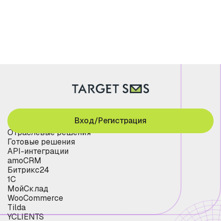
Вход/Регистрация
Отраслевые решения
Готовые решения
API-интеграции
amoCRM
Битрикс24
1С
МойСклад
WooCommerce
Tilda
YCLIENTS