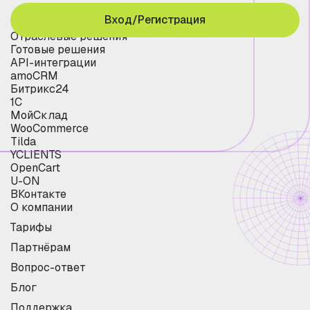
Вход/Регистрация
Отраслевые решения
Готовые решения
API-интеграции
amoCRM
Битрикс24
1С
МойСклад
WooCommerce
Tilda
YCLIENTS
OpenCart
U-ON
ВКонтакте
О компании
Тарифы
Партнёрам
Вопрос-ответ
Блог
Поддержка