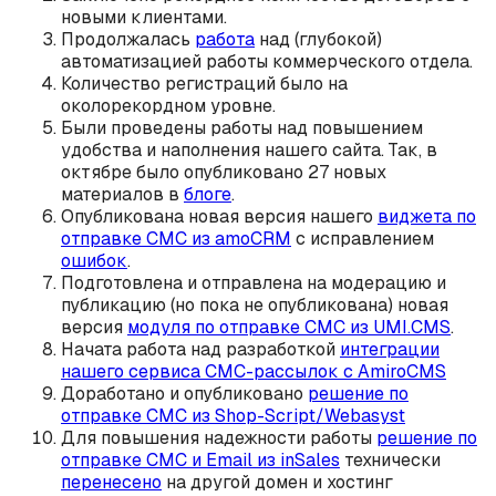
новыми клиентами.
Продолжалась
работа
над (глубокой)
автоматизацией работы коммерческого отдела.
Количество регистраций было на
околорекордном уровне.
Были проведены работы над повышением
удобства и наполнения нашего сайта. Так, в
октябре было опубликовано 27 новых
материалов в
блоге
.
Опубликована новая версия нашего
виджета по
отправке СМС из amoCRM
с исправлением
ошибок
.
Подготовлена и отправлена на модерацию и
публикацию (но пока не опубликована) новая
версия
модуля по отправке СМС из UMI.CMS
.
Начата работа над разработкой
интеграции
нашего сервиса СМС-рассылок с AmiroCMS
Доработано и опубликовано
решение по
отправке СМС из Shop-Script/Webasyst
Для повышения надежности работы
решение по
отправке СМС и Email из inSales
технически
перенесено
на другой домен и хостинг