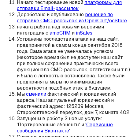
Начато тестирование новой
платформы для
отправки Email-рассылок
Доработано и опубликовано
решение по
отправке СМС-рассылок из OpenCart/ocStore
начата работа над новыми версиями
интеграция с
amoCRM
и
inSales
Устранены последствия атаки на наш сайт,
предпринятой в самом конце сентября 2018
года. Сама атака не увенчалась успехом
(некоторое время был не доступен наш сайт
при полном сохранении практически всего
функционала СМС-рассылок, статистики и т.п.)
и была с легкостью остановлена. Также были
предприняты меры по минимизации
вероятности подобных атак в будущем.
Мы
сменили
фактический и юридический
адреса. Наш актуальный юридический и
фактический адрес: 125239 Москва,
Старокоптевский переулок, дом 7, комната 402
Запущены в работу 2 новые услуги:
'Портированные абоненты' и '
Сервисные
сообщения Вконтакте
'
Снижена комиссия по оплате через сторонние