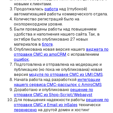
новыми клиентами.
Продолжалась
работа
над (глубокой)
автоматизацией работы коммерческого отдела.
Количество регистраций было на
околорекордном уровне.
Были проведены работы над повышением
удобства и наполнения нашего сайта. Так, в
октябре было опубликовано 27 новых
материалов в
блоге
.
Опубликована новая версия нашего
виджета по
отправке СМС из amoCRM
с исправлением
ошибок
.
Подготовлена и отправлена на модерацию и
публикацию (но пока не опубликована) новая
версия
модуля по отправке СМС из UMI.CMS
.
Начата работа над разработкой
интеграции
нашего сервиса СМС-рассылок с AmiroCMS
Доработано и опубликовано
решение по
отправке СМС из Shop-Script/Webasyst
Для повышения надежности работы
решение по
отправке СМС и Email из inSales
технически
перенесено
на другой домен и хостинг