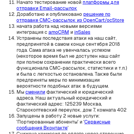
Начато тестирование новой
платформы для
отправки Email-рассылок
Доработано и опубликовано
решение по
отправке СМС-рассылок из OpenCart/ocStore
начата работа над новыми версиями
интеграция с
amoCRM
и
inSales
Устранены последствия атаки на наш сайт,
предпринятой в самом конце сентября 2018
года. Сама атака не увенчалась успехом
(некоторое время был не доступен наш сайт
при полном сохранении практически всего
функционала СМС-рассылок, статистики и т.п.)
и была с легкостью остановлена. Также были
предприняты меры по минимизации
вероятности подобных атак в будущем.
Мы
сменили
фактический и юридический
адреса. Наш актуальный юридический и
фактический адрес: 125239 Москва,
Старокоптевский переулок, дом 7, комната 402
Запущены в работу 2 новые услуги:
'Портированные абоненты' и '
Сервисные
сообщения Вконтакте
'
Снижена комиссия по оплате через сторонние