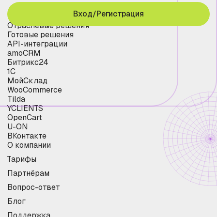
Вход/Регистрация
Отраслевые решения
Готовые решения
API-интеграции
amoCRM
Битрикс24
1С
МойСклад
WooCommerce
Tilda
YCLIENTS
OpenCart
U-ON
ВКонтакте
О компании
Тарифы
Партнёрам
Вопрос-ответ
Блог
Поддержка