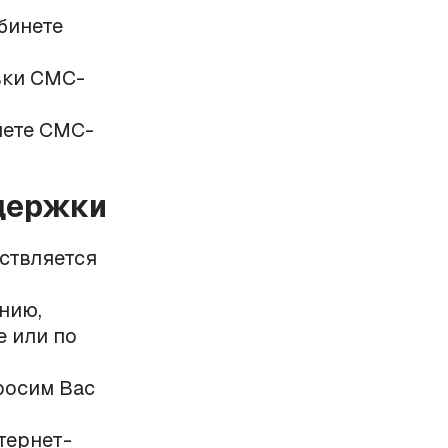
бинете
вки СМС-
нете СМС-
держки
ствляется
ению,
е или по
росим Вас
тернет-