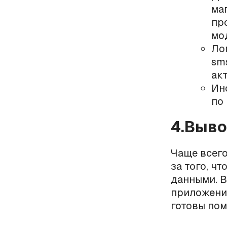
маг
пр
мо
Ло
sm
ак
Ин
по
4.Выв
Чаще всего
за того, ч
данными. В
приложения
готовы пом