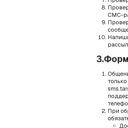
Провер
Провер
СМС-р
Провер
сообще
Напиш
рассыл
3.Форм
Общени
только
sms.tar
поддер
телефо
При об
обязат
До