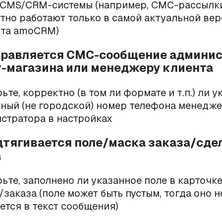
CMS/CRM-системы (например, СМС-рассылк
тно работают только в самой актуальной ве
кта amoCRM)
тправляется СМС-сообщение админи
-магазина или менеджеру клиента
те, корректно (в том ли формате и т.п.) ли у
ьный
(не городской) номер телефона менедже
стратора в настройках
одтягивается поле/маска заказа/сде
а
ьте, заполнено ли указанное поле в карточке
/заказа (поле может быть пустым, тогда оно н
ется в текст сообщения)