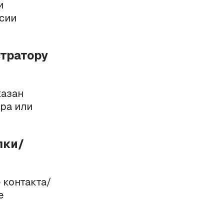
и
рсии
стратору
казан
ра или
лки/
 контакта/
е