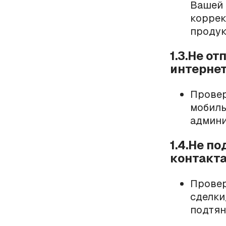
Вашей 
коррек
проду
1.3.Не о
интернет
Проверь
мобил
админи
1.4.Не п
контакт
Провер
сделки
подтян