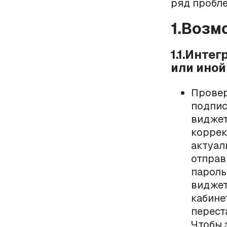
ряд пробле
1.Воз
1.1.Инте
или ино
Провер
подпис
виджет
коррек
актуал
отправ
пароль
виджет
кабине
перест
Чтобы 