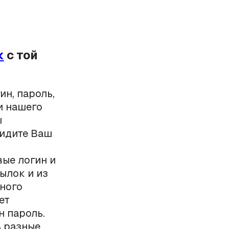
к
с той
ин, пароль,
и нашего
ы
видите Ваш
вые логин и
ылок и из
чного
ет
н пароль.
ь разные