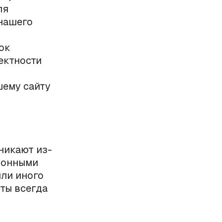
ля
 нашего
ок
ректности
шему сайту
никают из-
ционными
или иного
ты всегда