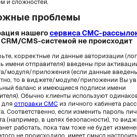
м и сложностей.
можные проблемы
грация нашего
сервиса СМС-рассыло
й CRM/CMS-системой не происходит
ьте, корректные ли данные авторизации (лог
ь имени отправителя) введены при активаци
а/модуля/приложения (если данные введен
тно, то в виджете/модуле/приложении Вы у
ьный баланс и имеющиеся подписи имени
ителя). Обычно клиенты используют одинако
 для
отправки СМС
из личного кабинета расс
а. Соответственно, если изменить пароль ли
та (например, в целях безопасности), то видж
анет работать, пока там тоже не будет измене
этого не происходило, имеет смысл настроит