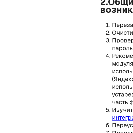
2.Общи
возник
Переза
Очисти
Провер
пароль
Рекоме
модуля
исполь
(Яндек
исполь
устаре
часть 
Изучит
интегр
Переус