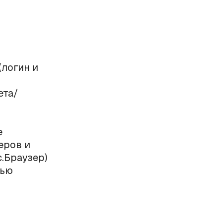
логин и
ета/
е
еров и
.Браузер)
тью