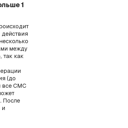
ольше 1
происходит
ы действия
 несколько
ами между
, так как
дерации
ия (до
я все СМС
может
. После
 и