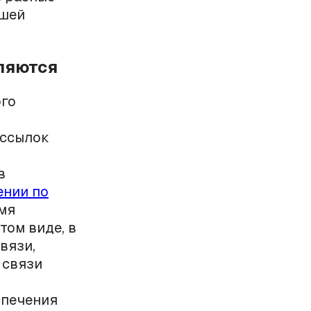
ашей
вляются
ого
ассылок
в
нии по
мя
том виде, в
вязи,
 связи
спечения