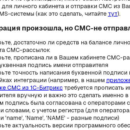
 для личного кабинета и отправки СМС из В
S-системы (как это сделать, читайте
тут
).
грация произошла, но СМС-не отпра
ьте, достаточно ли средств на балансе личн
та СМС-рассылок
ьте, прописана ли в Вашем кабинете СМС-р
уквенная подпись имени отправителя
ьте точность написания буквенной подписи 
йках интеграции (например, в нашем
приложе
ке СМС из 1С-Битрикс
требуется прописать и
ителя вручную и важно это сделать именно в 
м подпись была согласована с операторами с
и словами, с учетом регистра (для оператора
 'name', 'Name', 'NAME' - разные подписи)
ьте актуальность версии программного обе