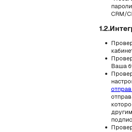
пароли
CRM/CM
1.2.Инте
Провер
кабине
Провер
Ваша б
Провер
настро
отправ
отправ
которо
другим
подписи
Провер