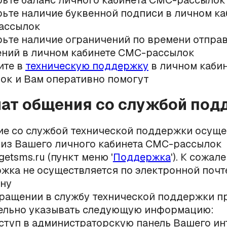
ьте баланс личного кабинета СМС-рассылок
ьте наличие буквенной подписи в личном ка
ассылок
ьте наличие ограничений по времени отпра
ний в личном кабинете СМС-рассылок
ите в
техническую поддержку
в личном каби
ок и Вам оперативно помогут
ат общения со службой под
е со службой технической поддержки осуще
 из Вашего личного кабинета СМС-рассылок
getsms.ru (пункт меню '
Поддержка
'). К сожал
жка не осуществляется по электронной почт
ну
ращении в службу технической поддержки п
ельно указывать следующую информацию:
ступ в администраторскую панель Вашего ин