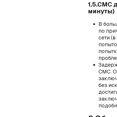
1.5.СМС 
минуты)
В боль
по при
сети (
попыто
попытк
пробле
Задерж
СМС. О
заключ
без ис
достиг
заключ
подобн