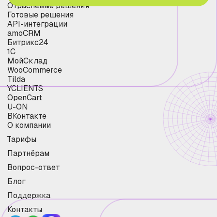
Отраслевые решения
Готовые решения
API-интеграции
amoCRM
Битрикс24
1С
МойСклад
WooCommerce
Tilda
YCLIENTS
OpenCart
U-ON
ВКонтакте
О компании
Тарифы
Партнёрам
Вопрос-ответ
Блог
Поддержка
Контакты