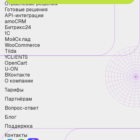
Отраслевые решения
Готовые решения
API-интеграции
amoCRM
Битрикс24
1С
МойСклад
WooCommerce
Tilda
YCLIENTS
OpenCart
U-ON
ВКонтакте
О компании
Тарифы
Партнёрам
Вопрос-ответ
Блог
Поддержка
Контакты