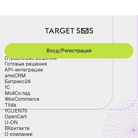
Вход/Регистрация
Отраслевые решения
Готовые решения
API-интеграции
amoCRM
Битрикс24
1С
МойСклад
WooCommerce
Tilda
YCLIENTS
OpenCart
U-ON
ВКонтакте
О компании