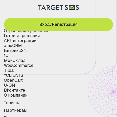
Вход/Регистрация
Отраслевые решения
Готовые решения
API-интеграции
amoCRM
Битрикс24
1С
МойСклад
WooCommerce
Tilda
YCLIENTS
OpenCart
U-ON
ВКонтакте
О компании
Тарифы
Партнёрам