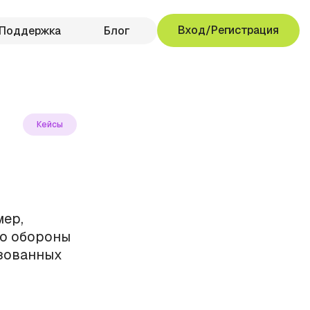
Вход/Регистрация
Поддержка
Блог
Кейсы
мер,
во обороны
зованных