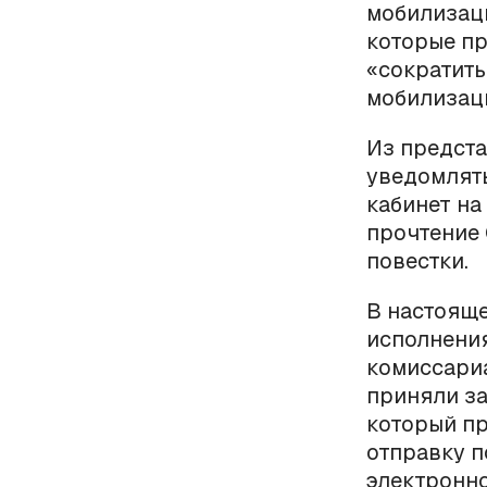
мобилизаци
которые пр
«сократит
мобилизаци
Из предста
уведомлять
кабинет на
прочтение
повестки.
В настояще
исполнени
комиссариа
приняли за
который пр
отправку п
электронно