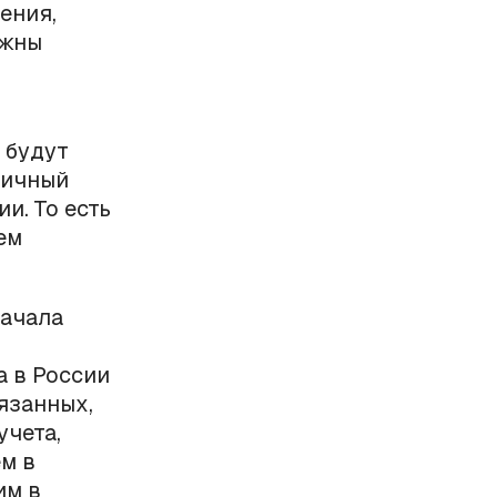
ения,
лжны
 будут
личный
и. То есть
ем
начала
а в России
язанных,
учета,
м в
им в