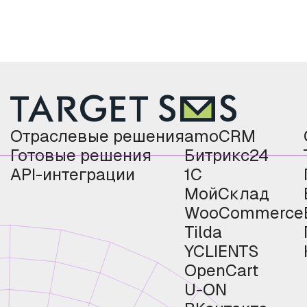
Отраслевые решения
amoCRM
Готовые решения
Битрикс24
API-интеграции
1С
МойСклад
WooCommerce
Tilda
YCLIENTS
OpenCart
U-ON