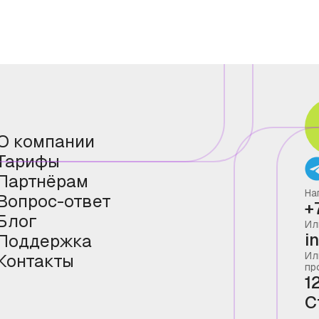
О компании
Тарифы
Партнёрам
На
Вопрос-ответ
+
Блог
Ил
i
Поддержка
Ил
Контакты
пр
1
С