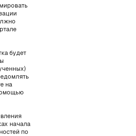
рмировать
изации
олжно
ортале
тка будет
ты
ученных)
ведомлять
е на
 помощью
овления
ках начала
ностей по