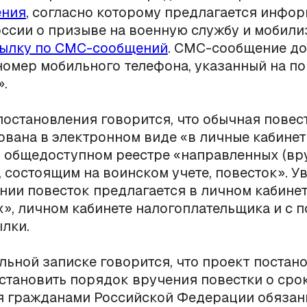
ения
, согласно которому предлагается инфо
ссии о призыве на военную службу и мобил
ылку по СМС-сообщений
. СМС-сообщение д
номер мобильного телефона, указанный на п
».
постановления говорится, что обычная повес
вана в электронном виде «в личные кабине
 общедоступном реестре «направленных (вр
 состоящим на воинском учете, повесток». У
нии повесток предлагается в личном кабинет
х», личном кабинете налогоплательщика и с
лки.
льной записке говорится, что проект постан
становить порядок вручения повестки о сро
я гражданами Российской Федерации обязан