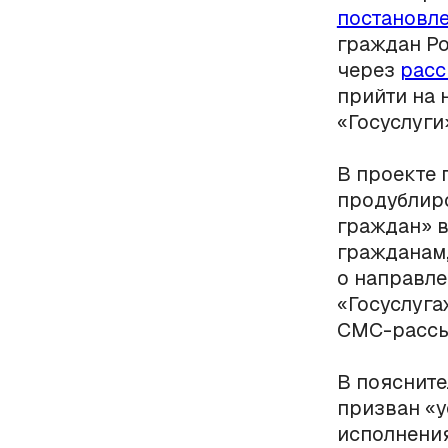
постановл
граждан Ро
через
расс
прийти на 
«Госуслуги
В проекте 
продублиро
граждан» в
гражданам,
о направле
«Госуслуга
СМС-рассы
В поясните
призван «у
исполнени