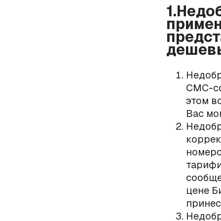
1.Недо
примен
предст
дешев
Недобр
СМС-со
этом в
Вас мо
Недобр
коррек
номеро
тарифи
сообще
цене Б
принес
Недобр