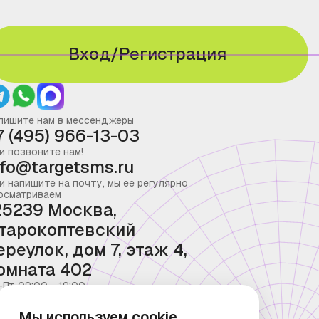
Вход/Регистрация
пишите нам в мессенджеры
7 (495) 966-13-03
и позвоните нам!
nfo@targetsms.ru
и напишите на почту, мы ее регулярно
осматриваем
25239 Москва,
тарокоптевский
ереулок, дом 7, этаж 4,
омната 402
-Пт 09:00 - 19:00
Мы используем cookie