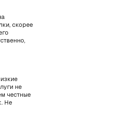
на
ки, скорее
его
тственно,
низкие
луги не
ем честные
. Не