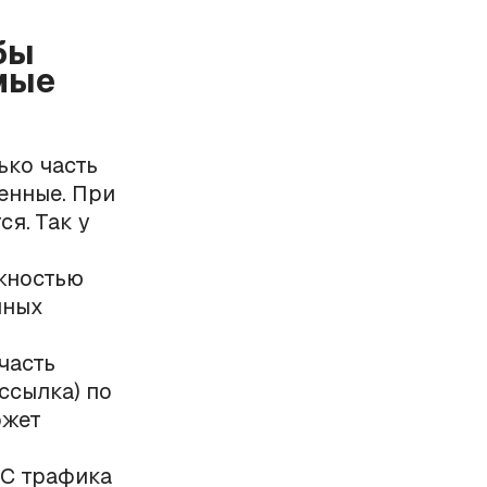
бы
мые
ко часть
енные. При
я. Так у
жностью
нных
часть
ссылка) по
ожет
МС трафика