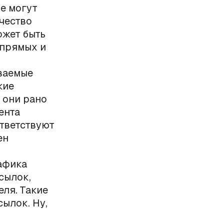
не могут
чество
ожет быть
 прямых и
ваемые
кие
 они рано
ента
ответствуют
ен
афика
сылок,
еля. Такие
ылок. Ну,