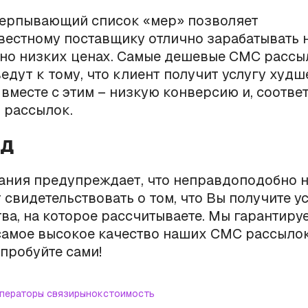
черпывающий список «мер» позволяет
естному поставщику отлично зарабатывать 
но низких ценах. Самые дешевые СМС рассыл
ведут к тому, что клиент получит услугу худш
а вместе с этим – низкую конверсию и, соотве
 рассылок.
од
ания предупреждает, что неправдоподобно 
 свидетельствовать о том, что Вы получите ус
тва, на которое рассчитываете. Мы гарантиру
самое высокое качество наших СМС рассылок
пробуйте сами!
ператоры связи
рынок
стоимость