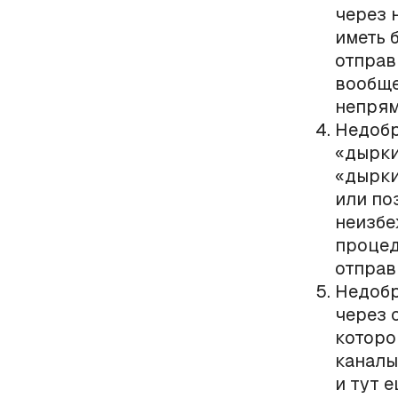
через 
иметь 
отправ
вообще
непрям
Недобр
«дырки
«дырки
или по
неизбе
процед
отправ
Недобр
через 
которо
каналы
и тут е