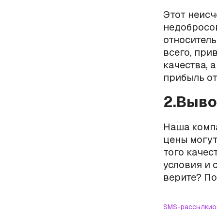
Этот неис
недобросов
относитель
всего, при
качества, 
прибыль от
2.Выв
Наша комп
цены могут
того качес
условия и 
верите? По
SMS-рассылки
о