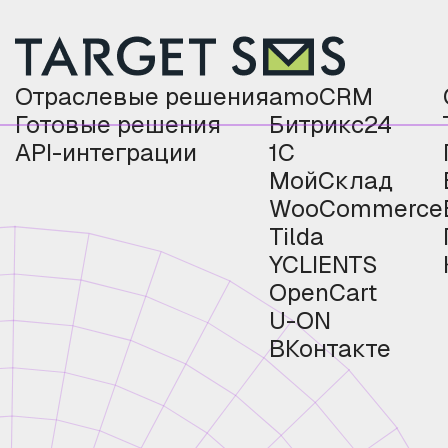
Отраслевые решения
amoCRM
Готовые решения
Битрикс24
API-интеграции
1С
МойСклад
WooCommerce
Tilda
YCLIENTS
OpenCart
U-ON
ВКонтакте