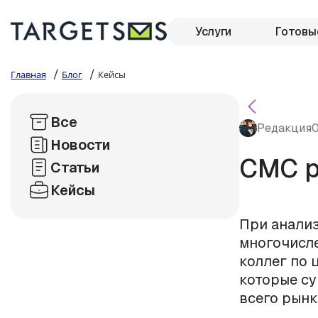
Услуги
Готовы
/
/
Главная
Блог
Кейсы
Все
Редакция
0
Новости
СМС р
Статьи
Кейсы
При анализ
многочисл
коллег по 
которые с
всего рынк