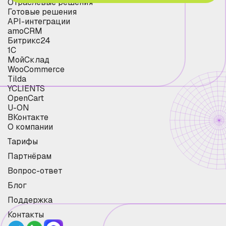
Отраслевые решения
Готовые решения
API-интеграции
amoCRM
Битрикс24
1С
МойСклад
WooCommerce
Tilda
YCLIENTS
OpenCart
U-ON
ВКонтакте
О компании
Тарифы
Партнёрам
Вопрос-ответ
Блог
Поддержка
Контакты