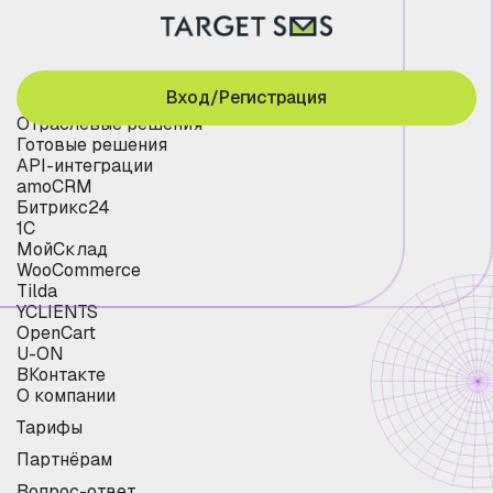
Вход/Регистрация
Отраслевые решения
Готовые решения
API-интеграции
amoCRM
Битрикс24
1С
МойСклад
WooCommerce
Tilda
YCLIENTS
OpenCart
U-ON
ВКонтакте
О компании
Тарифы
Партнёрам
Вопрос-ответ