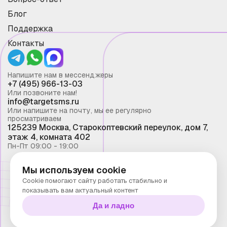
Блог
Поддержка
Контакты
Напишите нам в мессенджеры
+7 (495) 966-13-03
Или позвоните нам!
info@targetsms.ru
Или напишите на почту, мы ее регулярно
просматриваем
125239 Москва, Старокоптевский переулок, дом 7,
этаж 4, комната 402
Пн-Пт 09:00 - 19:00
Мы используем cookie
Смс рассылка 2026 ©
Cookie помогают сайту работать стабильно и
Запрещено копирование материалов сайта без
показывать вам актуальный контент
письменного разрешения ООО "Таргет Телеком"
Да и ладно
Политика конфиденциальности
Технологии Stranke