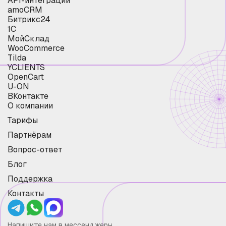
API-интеграции
amoCRM
Битрикс24
1С
МойСклад
WooCommerce
Tilda
YCLIENTS
OpenCart
U-ON
ВКонтакте
О компании
Тарифы
Партнёрам
Вопрос-ответ
Блог
Поддержка
Контакты
Напишите нам в мессенджеры