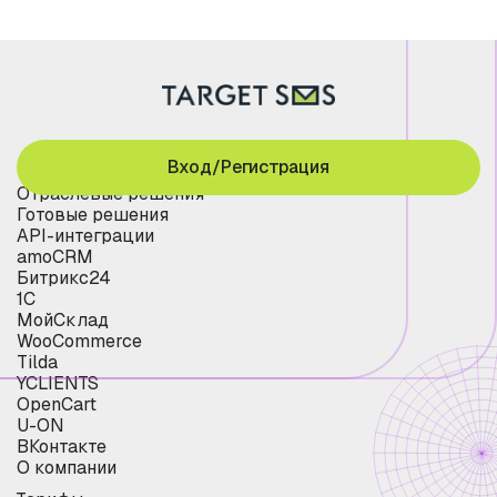
Вход/Регистрация
Отраслевые решения
Готовые решения
API-интеграции
amoCRM
Битрикс24
1С
МойСклад
WooCommerce
Tilda
YCLIENTS
OpenCart
U-ON
ВКонтакте
О компании