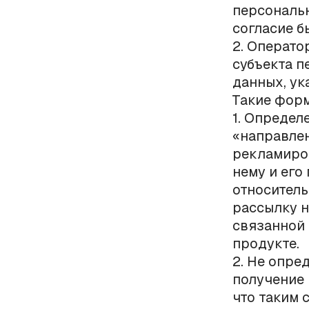
персональн
согласие б
2. Операто
субъекта п
данных, ук
Такие фор
1. Определ
«направлен
рекламиро
нему и его
относитель
рассылку н
связанной
продукте.
2. Не опре
получение 
что таким 