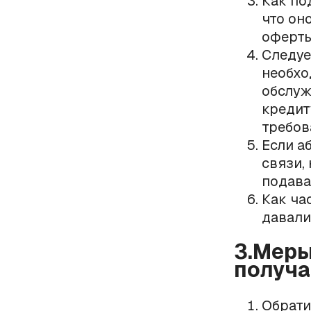
Как по
что он
оферты
Следуе
необхо
обслуж
кредит
требов
Если а
связи,
подава
Как ча
давали
3.Меры
получа
Обрати