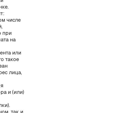
ли
нке.
т:
ом числе
,
о при
ата на
ента или
то такое
зан
ес лица,
ля
а и (или)
ки).
ом, так и