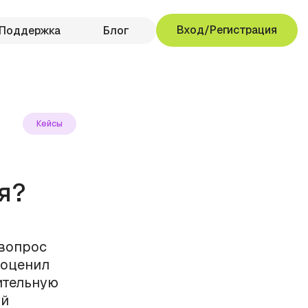
Вход/Регистрация
Поддержка
Блог
Кейсы
я?
 вопрос
 оценил
ительную
ой