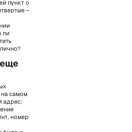
ей пункт о
етвертые –
нии
 ли
тить
 лично?
 еще
ых
 на самом
 адрес;
чение
ент, номер