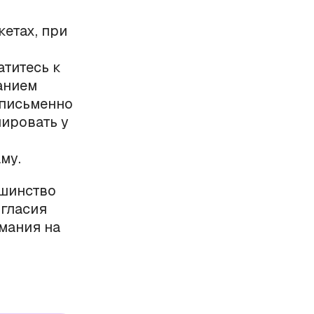
кетах, при
атитесь к
анием
 письменно
лировать у
му.
ьшинство
огласия
имания на