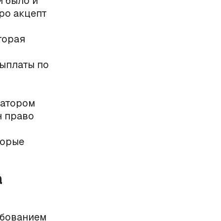
и было и
про акцепт
торая
ыплаты по
ратором
н право
торые
а
ебованием