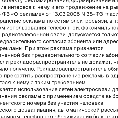
к объекту рекламирования, формирование и
е интереса к нему и его продвижение на ры
18 ФЗ «О рекламе» от 13.03.2006 N 38-ФЗ гласи
транение рекламы по сетям электросвязи, в т
ом использования телефонной, факсимильной
радиотелефонной связи, допускается тольк
едварительного согласия абонента или адрес
рекламы. При этом реклама признается
ненной без предварительного согласия абон
если рекламораспространитель не докажет, ч
ыло получено. Рекламораспространитель обя
 прекратить распространение рекламы в адр
ося к нему с таким требованием.
скается использование сетей электросвязи д
нения рекламы с применением средств выбор
нентского номера без участия человека
еского дозванивания, автоматической рассыл
авочном телефонном обслуживании (как платн