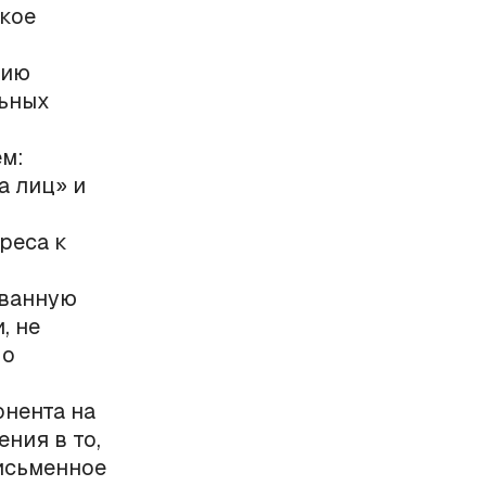
акое
нию
льных
м:
а лиц» и
реса к
ованную
, не
 о
онента на
ния в то,
письменное