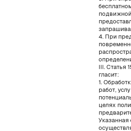
бесплатном
подвижной
предоставл
запрашива
4. При пре
повременно
распростра
определени
III. Статья
гласит:
1. Обработ
работ, усл
потенциаль
целях поли
предварите
Указанная 
осуществля