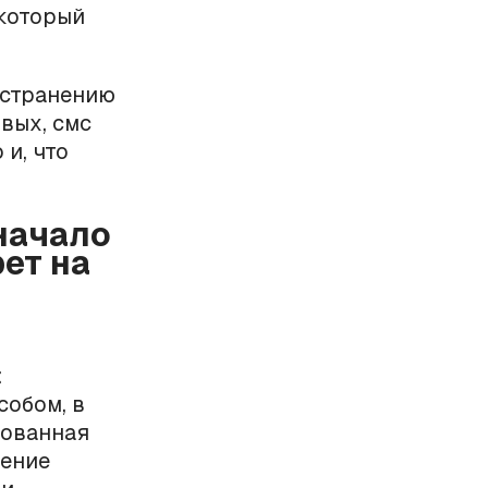
 который
остранению
вых, смс
 и, что
 начало
ет на
:
собом, в
сованная
чение