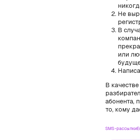
никогд
Не выр
регистр
В случ
компан
прекра
или лю
будуще
Написа
В качестве
разбирател
абонента, 
то, кому д
SMS-рассылки
E