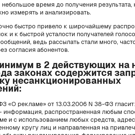
 небольшое время до получения результата,
но измерять и анализировать.
точно быстро привело к широчайшему распр
ок и к быстрой усталости получателей голосо
сообщений, ведь рассылать стали много, часто
без согласия абонентов.
минимум в 2 действующих на
ода законах содержится запр
ку несанкционированных
ний:
 ФЗ «О рекламе» от 13.03.2006 N 38-ФЗ гласит
 - информация, распространенная любым спо
е и с использованием любых средств, адре
нному кругу лиц и направленная на привле