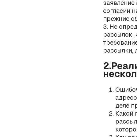
заявление 
согласии н
прежние об
3. Не опре
рассылок, 
требование
рассылки, 
2.Реал
нескол
Ошибоч
адресо
деле п
Какой 
рассыл
которо