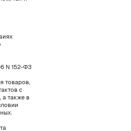
виях
о
06 N 152-ФЗ
я товаров,
тактов с
 а также в
словии
ных.
та