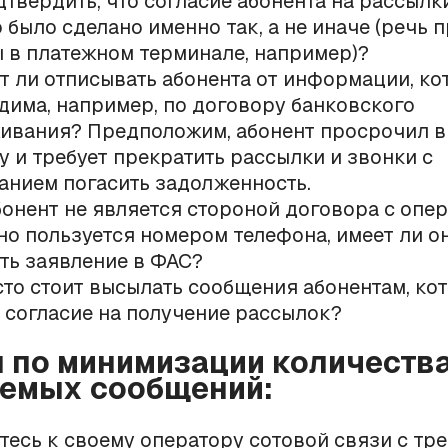
дтвердить, что согласие абонента на рассылк
о было сделано именно так, а не иначе (речь 
 в платежном терминале, например)?
т ли отписывать абонента от информации, ко
дима, например, по договору банковского
ивания? Предположим, абонент просрочил в
у и требует прекратить рассылки и звонки с
анием погасить задолженность.
бонент не является стороной договора с опе
 но пользуется номером телефона, имеет ли о
ть заявление в ФАС?
сто стоит высылать сообщения абонентам, ко
 согласие на получение рассылок?
 по минимизации количеств
емых сообщений:
тесь к своему оператору сотовой связи с тр