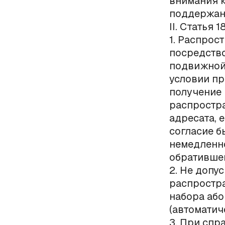
внимания 
поддержани
II. Статья 
1. Распрос
посредств
подвижной 
условии пр
получение 
распростра
адресата, 
согласие б
немедленно
обратившег
2. Не допу
распростра
набора або
(автоматич
3. При спр