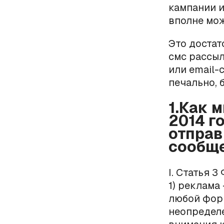
кампании и
вполне мож
Это доста
смс рассыл
или email-
печально, 
1.Как 
2014 г
отправ
сообще
I. Статья 3
1) реклама
любой форм
неопределе