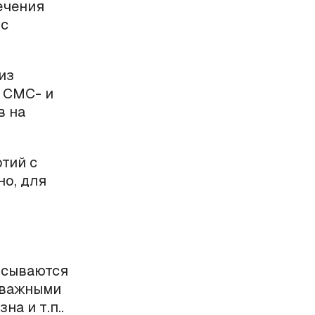
ечения
 с
из
л СМС- и
в на
ртий с
но, для
исываются
и важными
а и т.п..