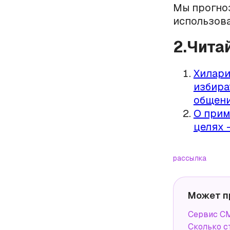
Мы прогноз
использова
2.Чита
Хилари
избира
общени
О прим
целях -
рассылка
Может п
Сервис СМ
Сколько с