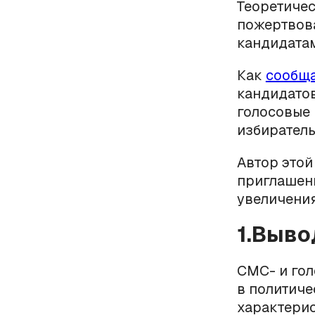
Теоретичес
пожертвова
кандидатам
Как
сообщ
кандидатов
голосовые 
избиратель
Автор этой
приглашени
увеличения
1.Выво
СМС- и го
в политиче
характерис