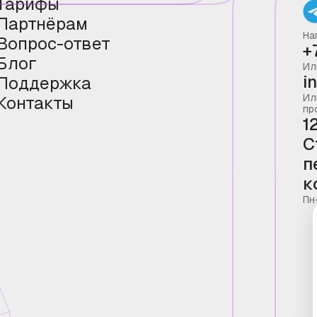
Тарифы
Партнёрам
На
Вопрос-ответ
+
Блог
Ил
i
Поддержка
Ил
Контакты
пр
1
С
п
к
Пн