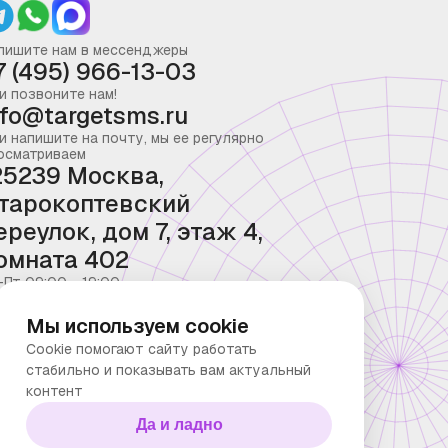
пишите нам в мессенджеры
7 (495) 966-13-03
и позвоните нам!
nfo@targetsms.ru
и напишите на почту, мы ее регулярно
осматриваем
25239 Москва,
тарокоптевский
ереулок, дом 7, этаж 4,
омната 402
-Пт 09:00 - 19:00
Мы используем cookie
Cookie помогают сайту работать
стабильно и показывать вам актуальный
контент
Да и ладно