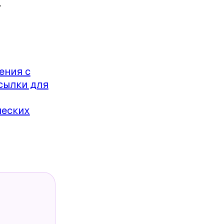
т
ения с
сылки для
ческих