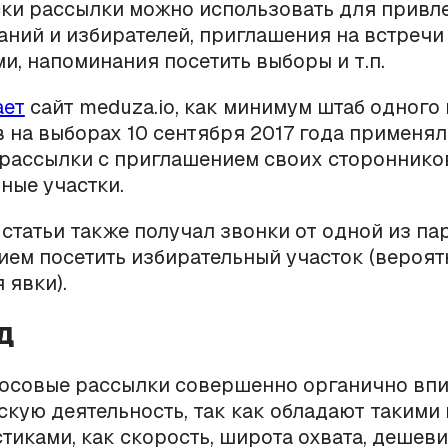
ки рассылки можно использовать для привл
ний и избирателей, приглашения на встречи
и, напоминания посетить выборы и т.п.
ает
сайт meduza.io, как минимум штаб одного 
 на выборах 10 сентября 2017 года применя
рассылки с приглашением своих стороннико
ные участки.
 статьи также получал звонки от одной из па
ем посетить избирательный участок (вероят
 явки).
д
лосовые рассылки совершенно органично вп
скую деятельность, так как обладают таким
тиками, как скорость, широта охвата, дешевизн