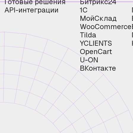
Готовые решения
Битрикс24
API-интеграции
1С
МойСклад
WooCommerce
Tilda
YCLIENTS
OpenCart
U-ON
ВКонтакте