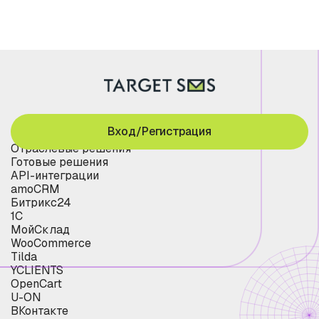
Вход/Регистрация
Отраслевые решения
Готовые решения
API-интеграции
amoCRM
Битрикс24
1С
МойСклад
WooCommerce
Tilda
YCLIENTS
OpenCart
U-ON
ВКонтакте