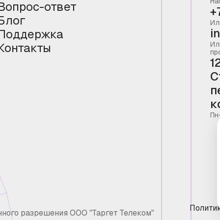
На
Вопрос-ответ
+
Блог
Ил
i
Поддержка
Ил
Контакты
пр
1
С
п
к
Пн
Полити
нного разрешения ООО "Таргет Телеком"