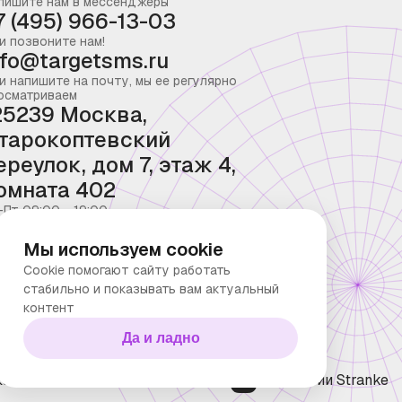
пишите нам в мессенджеры
7 (495) 966-13-03
и позвоните нам!
nfo@targetsms.ru
и напишите на почту, мы ее регулярно
осматриваем
25239 Москва,
тарокоптевский
ереулок, дом 7, этаж 4,
омната 402
-Пт 09:00 - 19:00
Мы используем cookie
Cookie помогают сайту работать
стабильно и показывать вам актуальный
контент
Да и ладно
ка конфиденциальности
Технологии Stranke