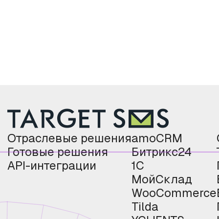
Отраслевые решения
amoCRM
Готовые решения
Битрикс24
API-интеграции
1С
МойСклад
WooCommerce
Tilda