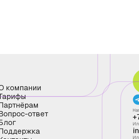
О компании
Тарифы
Партнёрам
На
Вопрос-ответ
+
Блог
Ил
i
Поддержка
Ил