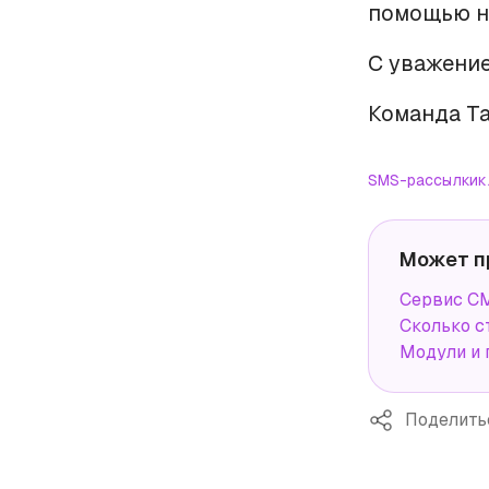
помощью н
С уважение
Команда Ta
SMS-рассылки
к
Может п
Сервис СМ
Сколько с
Модули и 
Поделить