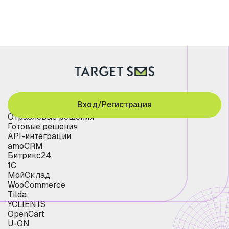
Вход/Регистрация
Отраслевые решения
Готовые решения
API-интеграции
amoCRM
Битрикс24
1С
МойСклад
WooCommerce
Tilda
YCLIENTS
OpenCart
U-ON