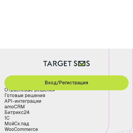
Вход/Регистрация
Отраслевые решения
Готовые решения
API-интеграции
amoCRM
Битрикс24
1С
МойСклад
WooCommerce