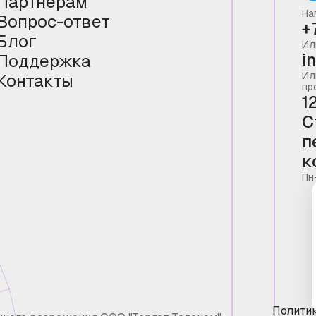
Партнёрам
На
Вопрос-ответ
+
Блог
Ил
i
Поддержка
Ил
Контакты
пр
1
С
п
к
Пн
Полити