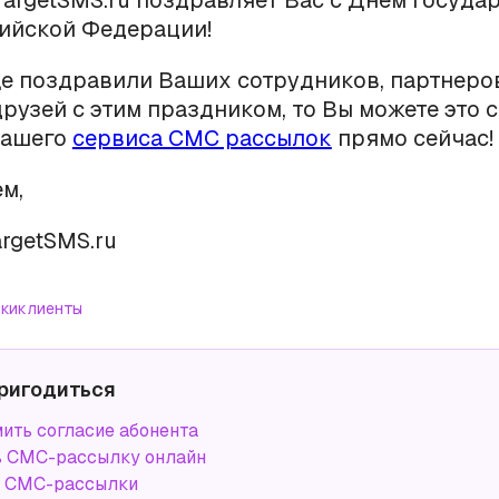
argetSMS.ru поздравляет Вас с Днем госуда
сийской Федерации!
е поздравили Ваших сотрудников, партнеров
друзей с этим праздником, то Вы можете это с
нашего
сервиса СМС рассылок
прямо сейчас!
м,
rgetSMS.ru
ки
клиенты
ригодиться
ить согласие абонента
ь СМС-рассылку онлайн
а СМС-рассылки