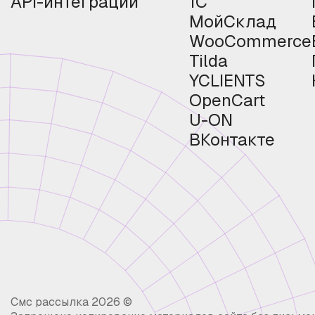
API-интеграции
1С
МойСклад
WooCommerce
Tilda
YCLIENTS
OpenCart
U-ON
ВКонтакте
Смс рассылка 2026 ©