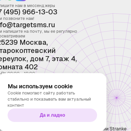
пишите нам в мессенджеры
7 (495) 966-13-03
и позвоните нам!
nfo@targetsms.ru
и напишите на почту, мы ее регулярно
осматриваем
25239 Москва,
тарокоптевский
ереулок, дом 7, этаж 4,
омната 402
-Пт 09:00 - 19:00
Мы используем cookie
Cookie помогают сайту работать
стабильно и показывать вам актуальный
контент
Да и ладно
ка конфиденциальности
Технологии Stranke