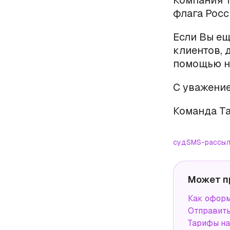
Компания T
флага Рос
Если Вы ещ
клиентов, 
помощью 
С уважение
Команда Ta
суд
SMS-рассыл
Может п
Как оформ
Отправит
Тарифы н