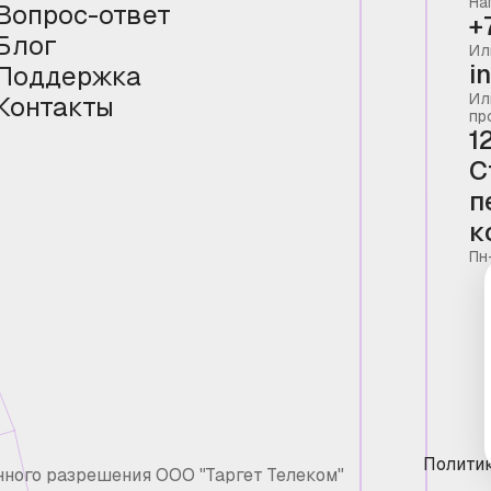
На
Вопрос-ответ
+
Блог
Ил
i
Поддержка
Ил
Контакты
пр
1
С
п
к
Пн
Полити
нного разрешения ООО "Таргет Телеком"