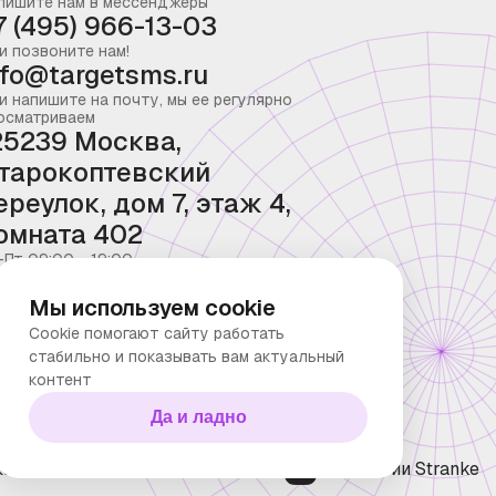
пишите нам в мессенджеры
7 (495) 966-13-03
и позвоните нам!
nfo@targetsms.ru
и напишите на почту, мы ее регулярно
осматриваем
25239 Москва,
тарокоптевский
ереулок, дом 7, этаж 4,
омната 402
-Пт 09:00 - 19:00
Мы используем cookie
Cookie помогают сайту работать
стабильно и показывать вам актуальный
контент
Да и ладно
ка конфиденциальности
Технологии Stranke