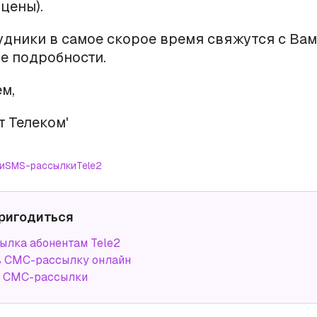
цены).
дники в самое скорое время свяжутся с Вам
е подробности.
м,
т Телеком'
и
SMS-рассылки
Tele2
ригодиться
лка абонентам Tele2
ь СМС-рассылку онлайн
а СМС-рассылки