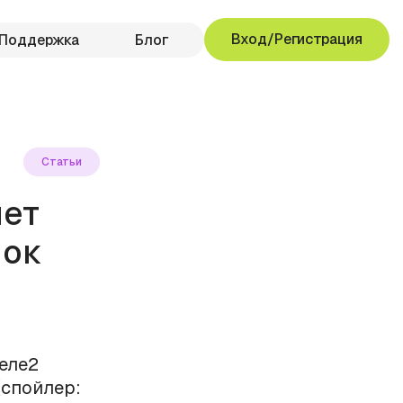
Вход/Регистрация
Поддержка
Блог
Статьи
яет
лок
Теле2
(спойлер: