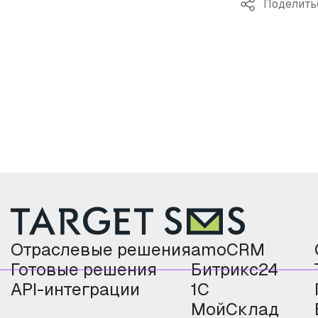
Поделить
Отраслевые решения
amoCRM
Готовые решения
Битрикс24
API-интеграции
1С
МойСклад