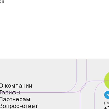
ся
О компании
Тарифы
Партнёрам
На
Вопрос-ответ
+