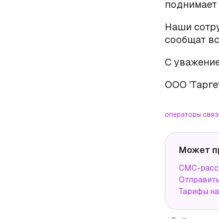
поднимает 
Наши сотру
сообщат вс
С уважение
ООО 'Тарге
операторы связ
Может п
СМС-рассы
Отправит
Тарифы н