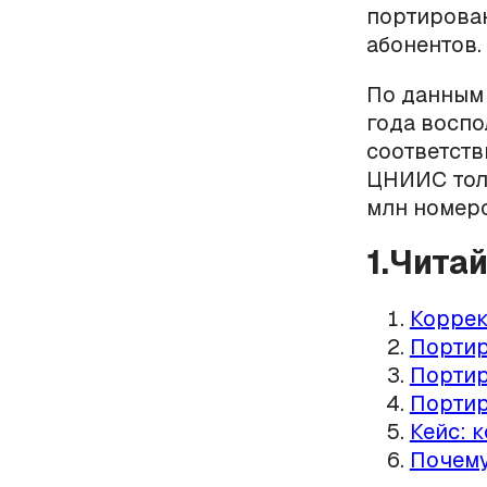
портирова
абонентов.
По данным 
года воспо
соответств
ЦНИИС толь
млн номеро
1.Чита
Коррек
Портир
Портир
Портир
Кейс: 
Почему