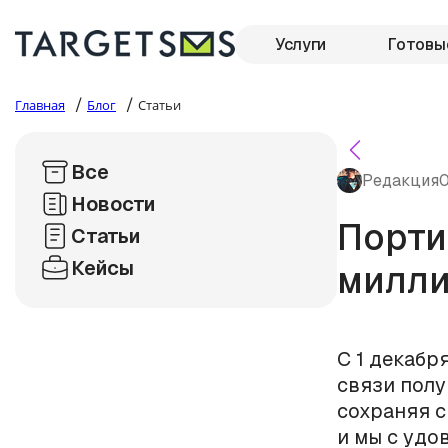
Услуги
Готовы
/
/
Главная
Блог
Статьи
Все
Редакция
0
Новости
Порти
Статьи
Кейсы
милли
С 1 декабр
связи полу
сохраняя с
и мы с удо