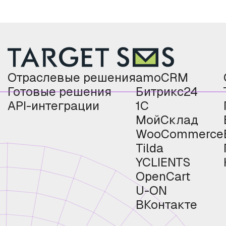
Отраслевые решения
amoCRM
Готовые решения
Битрикс24
API-интеграции
1С
МойСклад
WooCommerce
Tilda
YCLIENTS
OpenCart
U-ON
ВКонтакте