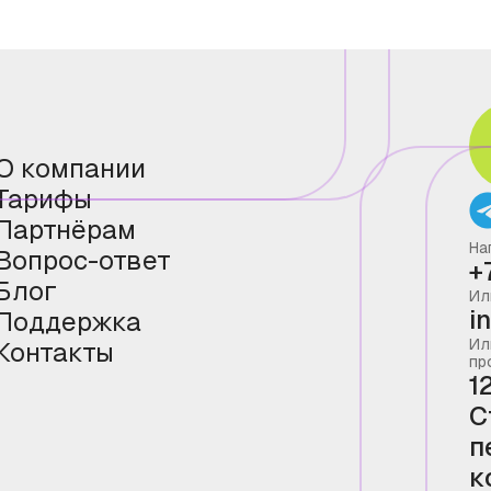
О компании
Тарифы
Партнёрам
На
Вопрос-ответ
+
Блог
Ил
i
Поддержка
Ил
Контакты
пр
1
С
п
к