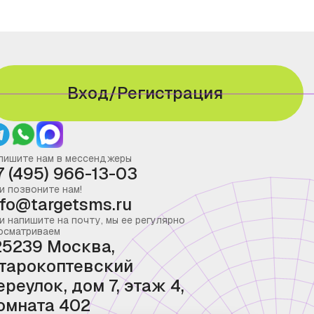
Вход/Регистрация
пишите нам в мессенджеры
7 (495) 966-13-03
и позвоните нам!
nfo@targetsms.ru
и напишите на почту, мы ее регулярно
осматриваем
25239 Москва,
тарокоптевский
ереулок, дом 7, этаж 4,
омната 402