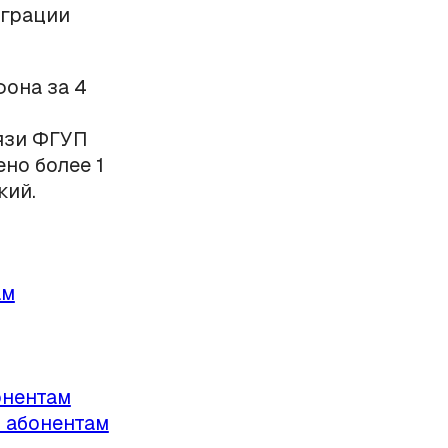
играции
фона за 4
вязи ФГУП
но более 1
кий.
ам
онентам
 абонентам