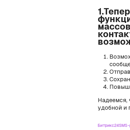
1.Тепе
функци
массов
контак
возмож
Возмож
сообще
Отправ
Сохран
Повыше
Надеемся, 
удобной и 
Битрикс24
SMS-