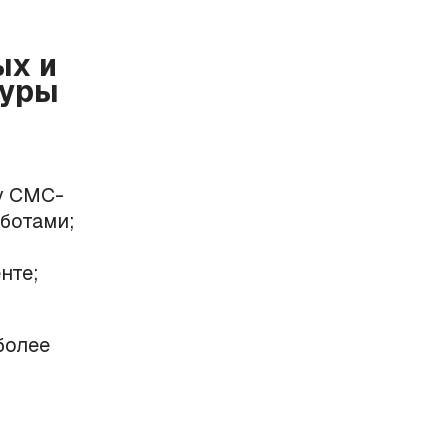
ых и
туры
у СМС-
ботами;
нте;
более