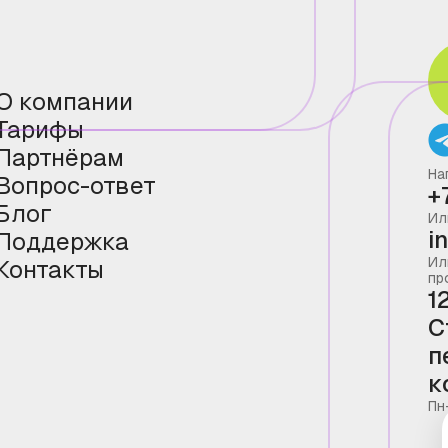
О компании
Тарифы
Партнёрам
На
Вопрос-ответ
+
Блог
Ил
i
Поддержка
Ил
Контакты
пр
1
С
п
к
Пн