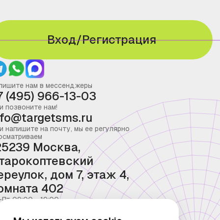
Вход/Регистрация
пишите нам в мессенджеры
7 (495) 966-13-03
и позвоните нам!
nfo@targetsms.ru
и напишите на почту, мы ее регулярно
осматриваем
25239 Москва,
тарокоптевский
ереулок, дом 7, этаж 4,
омната 402
-Пт 09:00 - 19:00