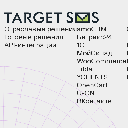
Отраслевые решения
amoCRM
Готовые решения
Битрикс24
API-интеграции
1С
МойСклад
WooCommerce
Tilda
YCLIENTS
OpenCart
U-ON
ВКонтакте