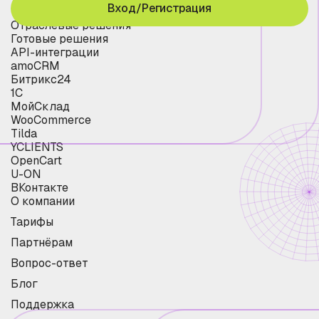
Вход/Регистрация
Отраслевые решения
Готовые решения
API-интеграции
amoCRM
Битрикс24
1С
МойСклад
WooCommerce
Tilda
YCLIENTS
OpenCart
U-ON
ВКонтакте
О компании
Тарифы
Партнёрам
Вопрос-ответ
Блог
Поддержка