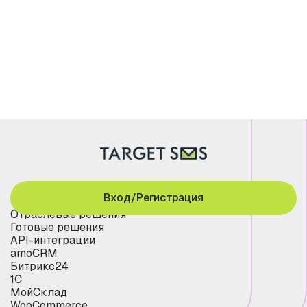
Вход/Регистрация
Отраслевые решения
Готовые решения
API-интеграции
amoCRM
Битрикс24
1С
МойСклад
WooCommerce