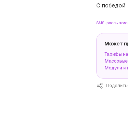
С победой!
SMS-рассылки
с
Может п
Тарифы н
Массовые 
Модули и 
Поделить