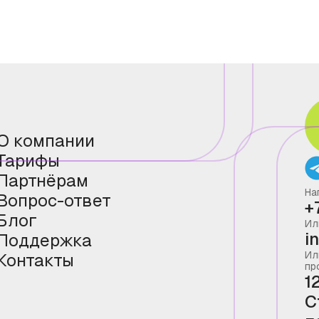
О компании
Тарифы
Партнёрам
На
Вопрос-ответ
+
Блог
Ил
i
Поддержка
Ил
Контакты
пр
1
С