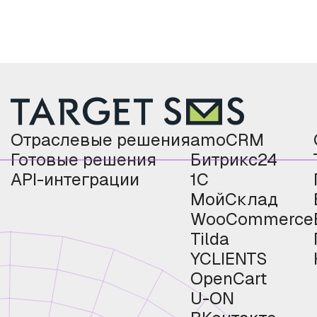
Отраслевые решения
amoCRM
Готовые решения
Битрикс24
API-интеграции
1С
МойСклад
WooCommerce
Tilda
YCLIENTS
OpenCart
U-ON