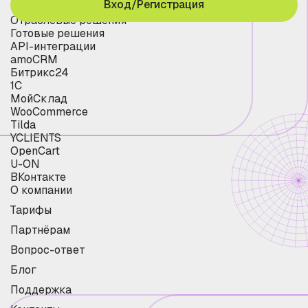
Вход/Регистрация
Отраслевые решения
Готовые решения
API-интеграции
amoCRM
Битрикс24
1С
МойСклад
WooCommerce
Tilda
YCLIENTS
OpenCart
U-ON
ВКонтакте
О компании
Тарифы
Партнёрам
Вопрос-ответ
Блог
Поддержка