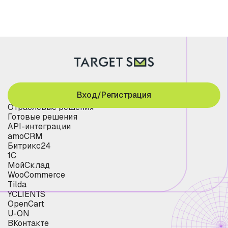
Вход/Регистрация
Отраслевые решения
Готовые решения
API-интеграции
amoCRM
Битрикс24
1С
МойСклад
WooCommerce
Tilda
YCLIENTS
OpenCart
U-ON
ВКонтакте