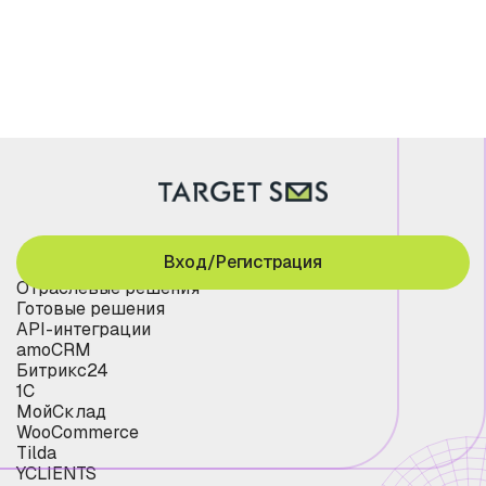
Вход/Регистрация
Отраслевые решения
Готовые решения
API-интеграции
amoCRM
Битрикс24
1С
МойСклад
WooCommerce
Tilda
YCLIENTS