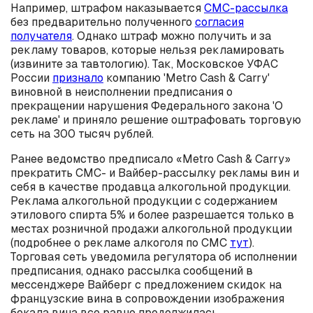
Например, штрафом наказывается
СМС-рассылка
без предварительно полученного
согласия
получателя
. Однако штраф можно получить и за
рекламу товаров, которые нельзя рекламировать
(извините за тавтологию). Так, Московское УФАС
России
признало
компанию 'Metro Cash & Carry'
виновной в неисполнении предписания о
прекращении нарушения Федерального закона 'О
рекламе' и приняло решение оштрафовать торговую
сеть на 300 тысяч рублей.
Ранее ведомство предписало «Metro Cash & Carry»
прекратить СМС- и Вайбер-рассылку рекламы вин и
себя в качестве продавца алкогольной продукции.
Реклама алкогольной продукции с содержанием
этилового спирта 5% и более разрешается только в
местах розничной продажи алкогольной продукции
(подробнее о рекламе алкоголя по СМС
тут
).
Торговая сеть уведомила регулятора об исполнении
предписания, однако рассылка сообщений в
мессенджере Вайберr с предложением скидок на
французские вина в сопровождении изображения
бокала вина все равно продолжилась.