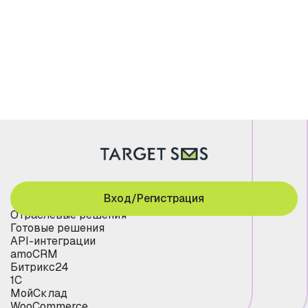
Вход/Регистрация
Отраслевые решения
Готовые решения
API-интеграции
amoCRM
Битрикс24
1С
МойСклад
WooCommerce