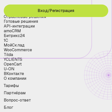
Вход/Регистрация
Отраслевые решения
Готовые решения
API-интеграции
amoCRM
Битрикс24
1С
МойСклад
WooCommerce
Tilda
YCLIENTS
OpenCart
U-ON
ВКонтакте
О компании
Тарифы
Партнёрам
Вопрос-ответ
Блог