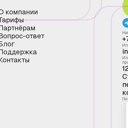
О компании
Тарифы
Партнёрам
На
Вопрос-ответ
+
Блог
Ил
i
Поддержка
Ил
Контакты
пр
1
С
п
к
Пн