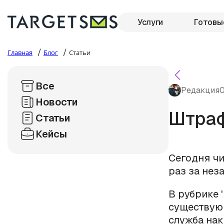
Услуги
Готовы
/
/
Главная
Блог
Статьи
Все
Редакция
0
Новости
Штраф
Статьи
Кейсы
Сегодня чи
раз за нез
В рубрике 
существую
служба нак