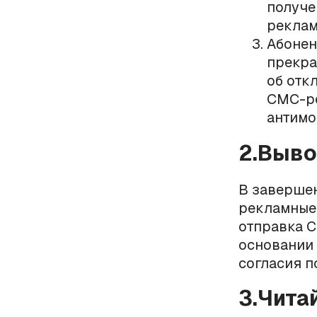
получе
реклам
Абонен
прекра
об отк
СМС-ре
антимо
2.Выв
В заверше
рекламные 
отправка 
основании 
согласия п
3.Чита