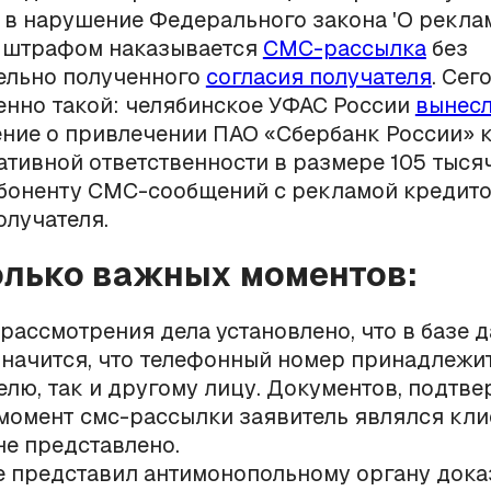
в нарушение Федерального закона 'О рекламе
 штрафом наказывается
СМС-рассылка
без
ельно полученного
согласия получателя
. Се
енно такой: челябинское УФАС России
вынес
ние о привлечении ПАО «Сбербанк России» 
тивной ответственности в размере 105 тысяч
боненту СМС-сообщений с рекламой кредито
лучателя.
олько важных моментов:
 рассмотрения дела установлено, что в базе 
значится, что телефонный номер принадлежи
елю, так и другому лицу. Документов, подтв
 момент смс-рассылки заявитель являлся кл
 не представлено.
е представил антимонопольному органу дока