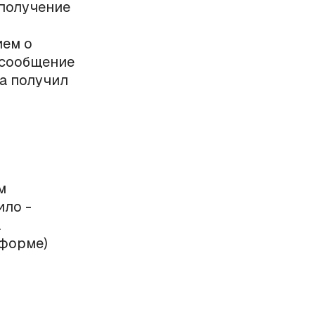
 получение
ием о
 сообщение
а получил
м
ило -
а
 форме)