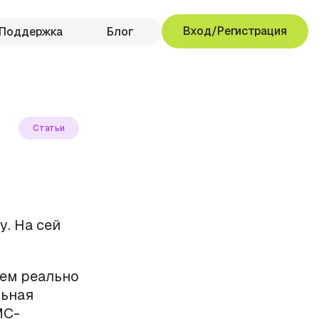
Вход/Регистрация
Поддержка
Блог
Статьи
. На сей
аем реально
льная
МС-