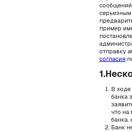
сообщений 
серьезным
предварит
пример им
постановле
администра
отправку а
согласия
по
1.Неск
В ходе
банка 
заявит
что на
банка,
Банк н