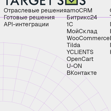
Отраслевые решения
amoCRM
Готовые решения
Битрикс24
API-интеграции
1С
МойСклад
WooCommerce
Tilda
YCLIENTS
OpenCart
U-ON
ВКонтакте