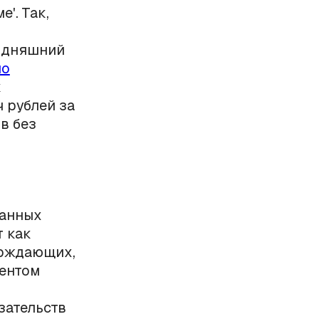
'. Так,
годняшний
ло
к
 рублей за
в без
данных
т как
ерждающих,
иентом
зательств