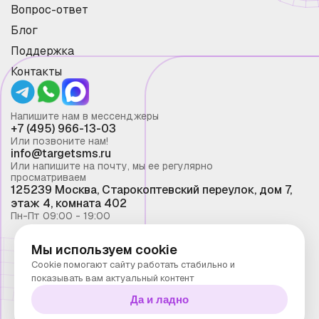
Вопрос-ответ
Блог
Поддержка
Контакты
Напишите нам в мессенджеры
+7 (495) 966-13-03
Или позвоните нам!
info@targetsms.ru
Или напишите на почту, мы ее регулярно
просматриваем
125239 Москва, Старокоптевский переулок, дом 7,
этаж 4, комната 402
Пн-Пт 09:00 - 19:00
Мы используем cookie
Смс рассылка 2026 ©
Cookie помогают сайту работать стабильно и
Запрещено копирование материалов сайта без
показывать вам актуальный контент
письменного разрешения ООО "Таргет Телеком"
Да и ладно
Политика конфиденциальности
Технологии Stranke