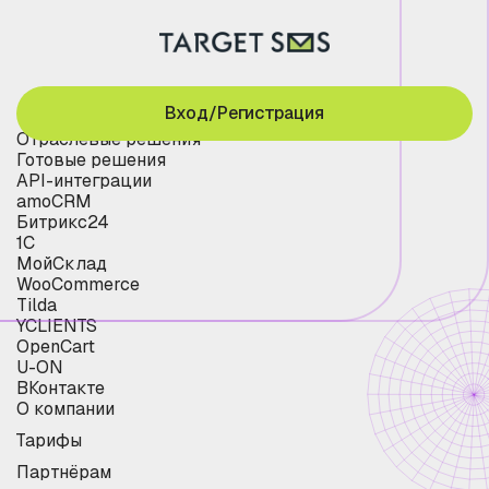
Вход/Регистрация
Отраслевые решения
Готовые решения
API-интеграции
amoCRM
Битрикс24
1С
МойСклад
WooCommerce
Tilda
YCLIENTS
OpenCart
U-ON
ВКонтакте
О компании
Тарифы
Партнёрам