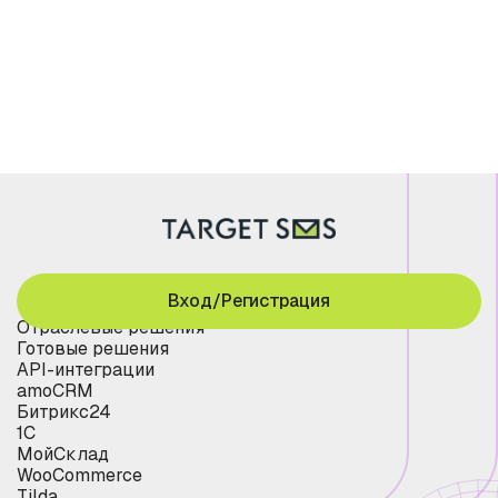
Вход/Регистрация
Отраслевые решения
Готовые решения
API-интеграции
amoCRM
Битрикс24
1С
МойСклад
WooCommerce
Tilda