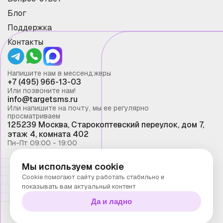
Блог
Поддержка
Контакты
Напишите нам в мессенджеры
+7 (495) 966-13-03
Или позвоните нам!
info@targetsms.ru
Или напишите на почту, мы ее регулярно
просматриваем
125239 Москва, Старокоптевский переулок, дом 7,
этаж 4, комната 402
Пн-Пт 09:00 - 19:00
Мы используем cookie
Смс рассылка 2026 ©
Cookie помогают сайту работать стабильно и
Запрещено копирование материалов сайта без
показывать вам актуальный контент
письменного разрешения ООО "Таргет Телеком"
Да и ладно
Политика конфиденциальности
Технологии Stranke