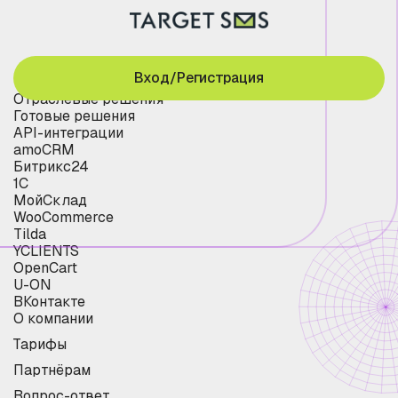
Вход/Регистрация
Отраслевые решения
Готовые решения
API-интеграции
amoCRM
Битрикс24
1С
МойСклад
WooCommerce
Tilda
YCLIENTS
OpenCart
U-ON
ВКонтакте
О компании
Тарифы
Партнёрам
Вопрос-ответ