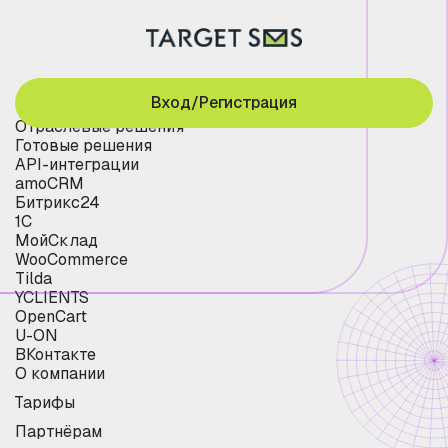
Вход/Регистрация
Отраслевые решения
Готовые решения
API-интеграции
amoCRM
Битрикс24
1С
МойСклад
WooCommerce
Tilda
YCLIENTS
OpenCart
U-ON
ВКонтакте
О компании
Тарифы
Партнёрам