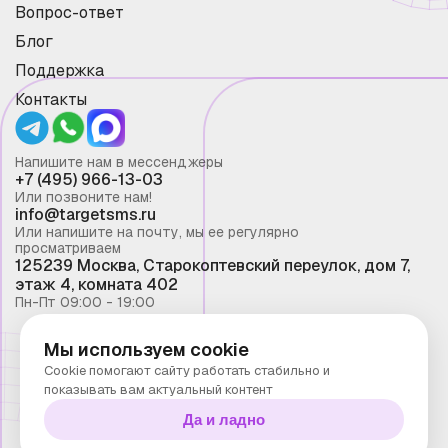
Вопрос-ответ
Блог
Поддержка
Контакты
Напишите нам в мессенджеры
+7 (495) 966-13-03
Или позвоните нам!
info@targetsms.ru
Или напишите на почту, мы ее регулярно
просматриваем
125239 Москва, Старокоптевский переулок, дом 7,
этаж 4, комната 402
Пн-Пт 09:00 - 19:00
Мы используем cookie
Смс рассылка 2026 ©
Cookie помогают сайту работать стабильно и
Запрещено копирование материалов сайта без
показывать вам актуальный контент
письменного разрешения ООО "Таргет Телеком"
Да и ладно
Политика конфиденциальности
Технологии Stranke