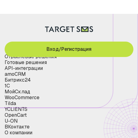
Вход/Регистрация
Отраслевые решения
Готовые решения
API-интеграции
amoCRM
Битрикс24
1С
МойСклад
WooCommerce
Tilda
YCLIENTS
OpenCart
U-ON
ВКонтакте
О компании